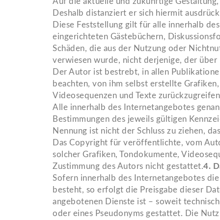
Auf die aktuelle und zukünftige Gestaltung,
Deshalb distanziert er sich hiermit ausdrüc
Diese Feststellung gilt für alle innerhalb
eingerichteten Gästebüchern, Diskussionsfor
Schäden, die aus der Nutzung oder Nichtnut
verwiesen wurde, nicht derjenige, der über L
Der Autor ist bestrebt, in allen Publikat
beachten, von ihm selbst erstellte Grafike
Videosequenzen und Texte zurückzugreifen
Alle innerhalb des Internetangebotes gena
Bestimmungen des jeweils gültigen Kennzei
Nennung ist nicht der Schluss zu ziehen, da
Das Copyright für veröffentlichte, vom Auto
solcher Grafiken, Tondokumente, Videosequ
Zustimmung des Autors nicht gestattet.
4. 
Sofern innerhalb des Internetangebotes die
besteht, so erfolgt die Preisgabe dieser Da
angebotenen Dienste ist – soweit technisc
oder eines Pseudonyms gestattet. Die Nut