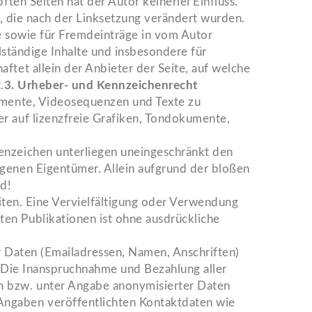
ten Seiten hat der Autor keinerlei Einfluss.
en, die nach der Linksetzung verändert wurden.
se sowie für Fremdeinträge in vom Autor
llständige Inhalte und insbesondere für
ftet allein der Anbieter der Seite, auf welche
.
3. Urheber- und Kennzeichenrecht
kumente, Videosequenzen und Texte zu
r auf lizenzfreie Grafiken, Tondokumente,
enzeichen unterliegen uneingeschränkt den
agenen Eigentümer. Allein aufgrund der bloßen
nd!
eiten. Eine Vervielfältigung oder Verwendung
en Publikationen ist ohne ausdrückliche
r Daten (Emailadressen, Namen, Anschriften)
s. Die Inanspruchnahme und Bezahlung aller
n bzw. unter Angabe anonymisierter Daten
Angaben veröffentlichten Kontaktdaten wie