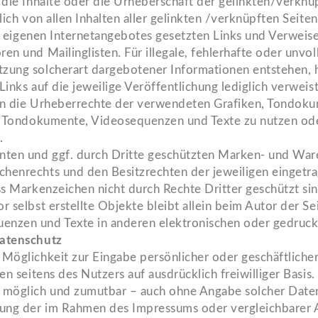
 die Inhalte oder die Urheberschaft der gelinkten/verknüpf
klich von allen Inhalten aller gelinkten /verknüpften Seit
 des eigenen Internetangebotes gesetzten Links und Verwei
en und Mailinglisten. Für illegale, fehlerhafte oder unvo
zung solcherart dargebotener Informationen entstehen, ha
inks auf die jeweilige Veröffentlichung lediglich verweist
ionen die Urheberrechte der verwendeten Grafiken, Tondo
n, Tondokumente, Videosequenzen und Texte zu nutzen ode
.
nnten und ggf. durch Dritte geschützten Marken- und War
chenrechts und den Besitzrechten der jeweiligen eingetr
ss Markenzeichen nicht durch Rechte Dritter geschützt si
r selbst erstellte Objekte bleibt allein beim Autor der S
enzen und Texte in anderen elektronischen oder gedruckt
Datenschutz
 Möglichkeit zur Eingabe persönlicher oder geschäftliche
ten seitens des Nutzers auf ausdrücklich freiwilliger Basi
h möglich und zumutbar – auch ohne Angabe solcher Date
zung der im Rahmen des Impressums oder vergleichbarer 